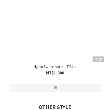
售完
Nylon Swimshorts - T.Blue
NT$1,300
OTHER STYLE