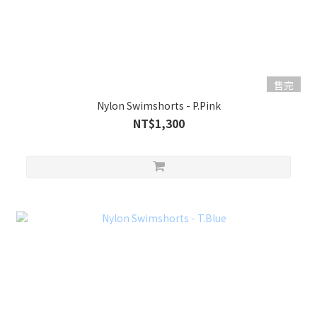
售完
Nylon Swimshorts - P.Pink
NT$1,300