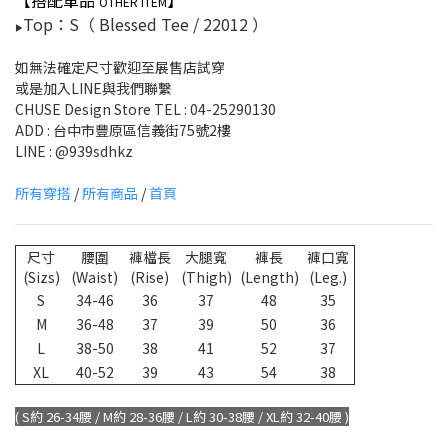
OTHER ITEM
Top：S（ Blessed Tee / 22012 ）
▶
如無法確定尺寸歡迎至展售店試穿
或是加入LINE與我們聯繫
CHUSE Design Store TEL : 04-25290130
ADD : 台中市豐原區信義街75號2樓
LINE : @939sdhkz
所有穿搭
/
所有商品
/
首頁
尺寸
腰圍
褲檔長
大腿寬
褲長
褲口寬
(Sizs)
(Waist)
(Rise)
(Thigh)
(Length)
(Leg.)
S
34-46
36
37
48
35
M
36-48
37
39
50
36
L
38-50
38
41
52
37
XL
40-52
39
43
54
38
( S約 26-34腰 / M約 28-36腰 / L約 30-38腰 / XL約 32-40腰 )