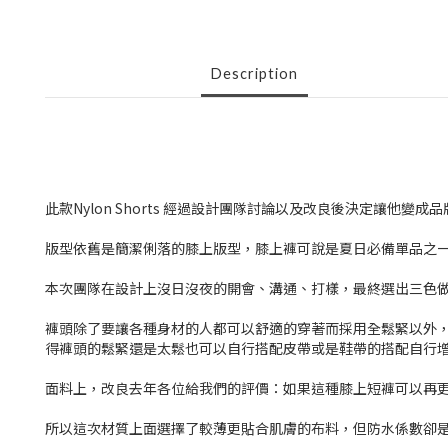
Description
此款Nylon Shorts 經過設計團隊討論以及改良後決定讓他變成
版型依舊是簡潔俐落的膝上版型，膝上褲可說是夏日必備單品之
本次團隊在設計上沒日沒夜的開會、溝通、打樣，最終選出三色
褲頭除了要讓各種身材的人都可以舒適的穿著而採用全鬆緊以外
得褲頭的鬆緊還是太鬆也可以自行搭配皮帶或是鞋帶的搭配自行
面料上，改良去年各位給我們的評價：如果這種膝上短褲可以再更
所以這次材質上面選擇了較薄更貼合肌膚的布料，但防水係數卻