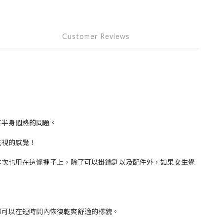
Customer Reviews
下半身悶熱的問題。
注視的感覺！
本次也用在這條褲子上，除了可以掛鑰匙以及配件外，如果女生覺
都可以在短時間內恢復乾爽舒適的樣貌。