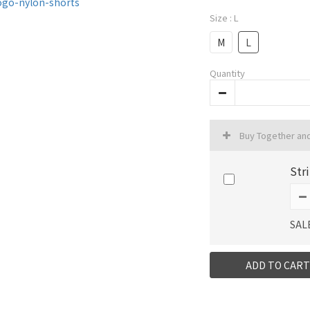
Size
: L
M
L
Quantity
Buy Together an
St
SAL
ADD TO CART