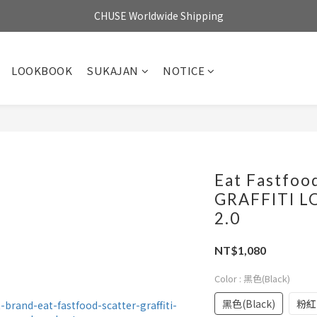
CHUSE Worldwide Shipping
LOOKBOOK
SUKAJAN
NOTICE
Eat Fastfoo
GRAFFITI LO
2.0
NT$1,080
Color
: 黑色(Black)
黑色(Black)
粉紅(