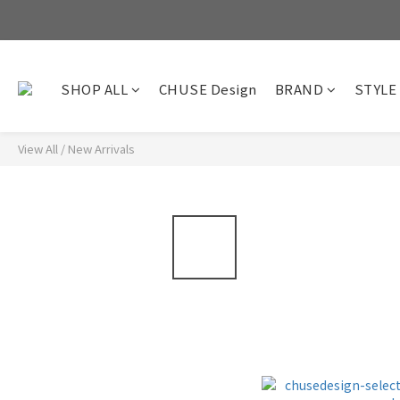
SHOP ALL
CHUSE Design
BRAND
STYLE
View All
/
New Arrivals