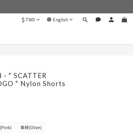
$
TWD
English
BUY NOW
d - “ SCATTER
GO “ Nylon Shorts
Pink)
軍綠(Olive)