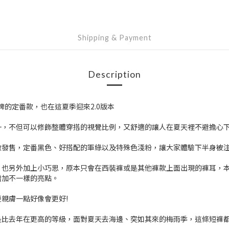
Shipping & Payment
Description
品牌的定番款，也在這夏季迎來2.0版本
一，不但可以修飾整體穿搭的視覺比例，又舒適的讓人在夏天裡不避擔心
做發售，定番黑色、好搭配的軍綠以及特殊色淺粉，讓大家體驗下半身被
，也另外加上小巧思，原本只會在西裝褲或是其他褲款上面出現的褲耳，
增加不一樣的亮點。
親膚一點好像會更好!
是比去年在更高的等級，面對夏天去海邊、突如其來的梅雨季，這條短褲