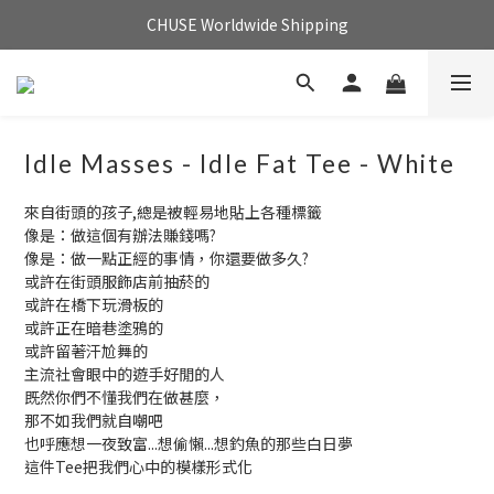
CHUSE Worldwide Shipping
Idle Masses - Idle Fat Tee - White
來自街頭的孩子,總是被輕易地貼上各種標籤
像是：做這個有辦法賺錢嗎?
像是：做一點正經的事情，你還要做多久?
或許在街頭服飾店前抽菸的
或許在橋下玩滑板的
或許正在暗巷塗鴉的
或許留著汗尬舞的
主流社會眼中的遊手好閒的人
既然你們不懂我們在做甚麼，
那不如我們就自嘲吧
也呼應想一夜致富...想偷懶...想釣魚的那些白日夢
這件Tee把我們心中的模樣形式化