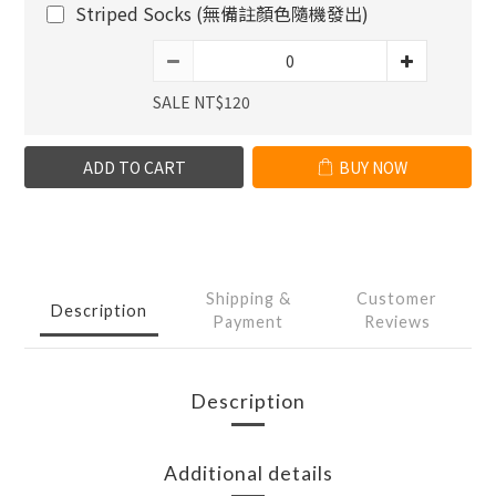
Striped Socks (無備註顏色隨機發出)
SALE NT$120
ADD TO CART
BUY NOW
Shipping &
Customer
Description
Payment
Reviews
Description
Additional details