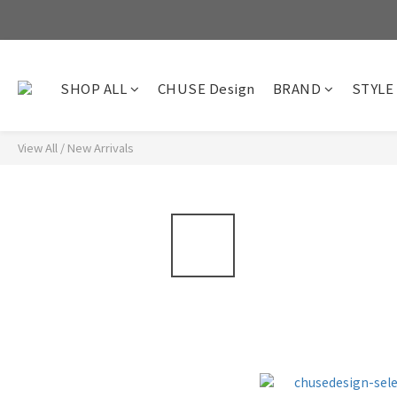
SHOP ALL
CHUSE Design
BRAND
STYLE
View All
/
New Arrivals