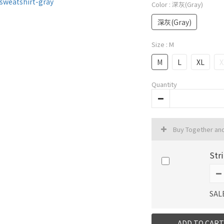
Color
: 深灰(Gray)
深灰(Gray)
Size
: M
M
L
XL
X
Quantity
Buy Together an
St
SAL
ADD TO CART