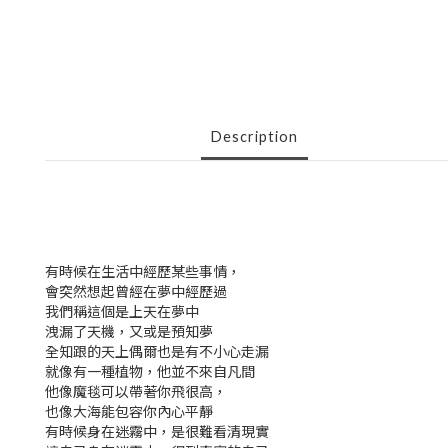
Description
有時候在生活中經歷某些事情，
會突然想起曾經在夢中經歷過
我們稱這個是上天在夢中
洩漏了天機，又或是預知夢
全知跟的天上偶爾也是有不小心走漏
就像有一種植物，他並不來自凡間
他像魔毯可以帶著你飛很高，
也像大海能包容你內心平靜
有時候身在迷霧中，是很難看清現實