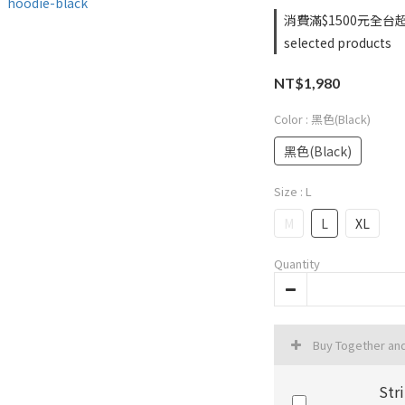
消費滿$1500元全台
selected products
NT$1,980
Color
: 黑色(Black)
黑色(Black)
Size
: L
M
L
XL
Quantity
Buy Together an
St