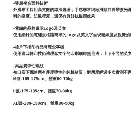
-
雙層複合面料技術
外層布面採用高支數的織法處理，手感非常細緻滑順並自帶微光
料的挺度、防風程度，還保有良好抗皺摺效果
-
Logo
電繡的品牌圖示
及英文
Logo
使用細針的電繡規格讓簡單的
及英文字呈現精緻度及視覺的
-
後片下擺印有品牌理念字樣
使用進口轉印技術讓理念文字的印刷細緻無毛邊，上下不同的英
-
高品質彈性螺紋
袖口及下擺使用有厚度彈性的純棉材質，耐用度經過多次實測不
M
-165-175cm
60-70kg
號
、體重
L
-175-185cm
70-80kg
號
、體重
XL
-180-190cm
80-90kg
號
、體重