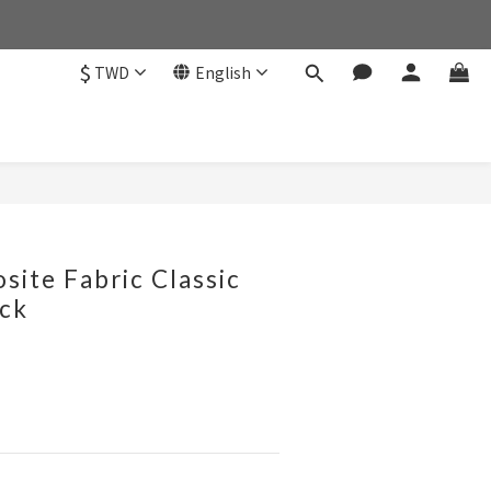
$
TWD
English
BUY NOW
site Fabric Classic
ack