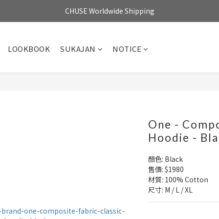
CHUSE Worldwide Shipping
LOOKBOOK
SUKAJAN
NOTICE
One - Compo
Hoodie - Bl
顏色: Black 
售價: $1980
材質: 100% Cotton
尺寸: M / L / XL