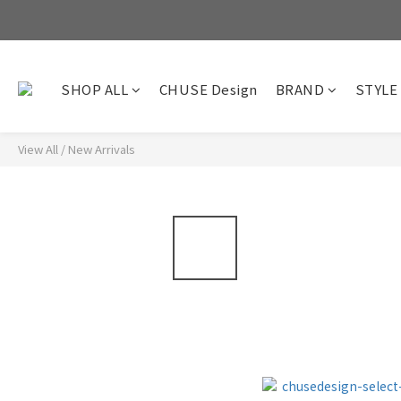
SHOP ALL
CHUSE Design
BRAND
STYLE
View All
/
New Arrivals