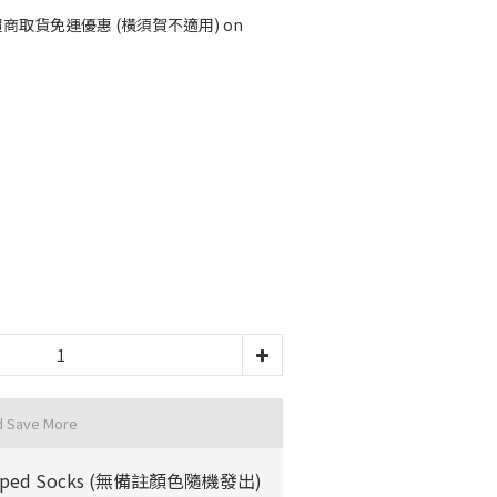
超商取貨免運優惠 (橫須賀不適用) on
d Save More
riped Socks (無備註顏色隨機發出)