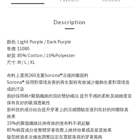
Description
: Light Purple / Dark Purple
顏色
: $1080
售價
: 85% Cotton / 15%Polyester
材質
: M / L / XL
尺寸
260
Sorona®
布料上選用
克重
涼感抑菌面料
Sorona®
採用對環境友善的再生製程有效減少服飾生產對環境造
成的汙染
+
面紗採用棉
聚脂纖維的混紡雙紗織法
提升手感的柔軟及細緻度
並
保有良好的吸濕透氣性
新科技的成分結合提升穿著上的涼感體驗並達到良好的抑菌除臭
效果
15%
的聚脂纖維比例有效的使布料不易起皺
85%
棉質成分使整體穿著視覺上維持份量感及挺度效果
版型經過多次修改調整設定在寬鬆落肩的穿著風格