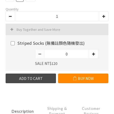
Quantity
Buy Together and Save More
Striped Socks (無備註顏色隨機發出)
SALE NT$120
ADD TO CART
BUY NOW
Shipping &
Customer
Description
Payment
Reviews