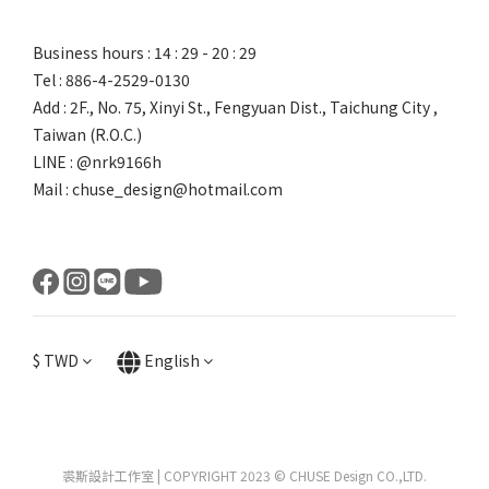
Business hours : 14 : 29 - 20 : 29
Tel : 886-4-2529-0130
Add : 2F., No. 75, Xinyi St., Fengyuan Dist., Taichung City ,
Taiwan (R.O.C.)
LINE : @nrk9166h
Mail : chuse_design@hotmail.com
$
TWD
English
裘斯設計工作室 | COPYRIGHT 2023 © CHUSE Design CO.,LTD.