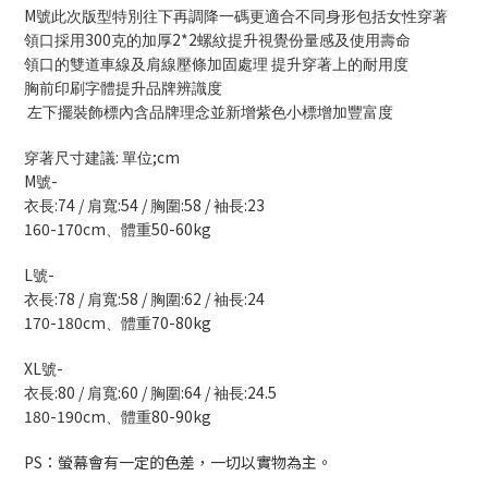
M
號此次版型特別往下再調降一碼更適合不同身形包括女性穿著
300
2*2
領口採用
克的加厚
螺紋提升視覺份量感及使用壽命
領口的雙道車線及肩線壓條加固處理
提升穿著上的耐用度
胸前印刷字體提升品牌辨識度
左下擺裝飾標內含品牌理念並新增紫色小標增加豐富度
:
;cm
穿著尺寸建議
單位
M
-
號
:74 /
:54 /
:58 /
:23
衣長
肩寬
胸圍
袖長
160-170cm
50-60kg
、體重
L
-
號
:78 /
:58 /
:62 /
:24
衣長
肩寬
胸圍
袖長
170-180cm
70-80kg
、體重
XL
-
號
:80 /
:60 /
:64 /
:24.5
衣長
肩寬
胸圍
袖長
180-190cm
80-90kg
、體重
PS：螢幕會有一定的色差，一切以實物為主。