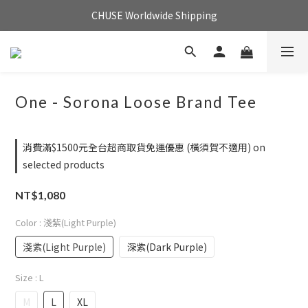
CHUSE Worldwide Shipping
One - Sorona Loose Brand Tee
消費滿$1500元全台超商取貨免運優惠 (橫須賀不適用) on
selected products
NT$1,080
Color
: 淺紫(Light Purple)
淺紫(Light Purple)
深紫(Dark Purple)
Size
: L
M
L
XL