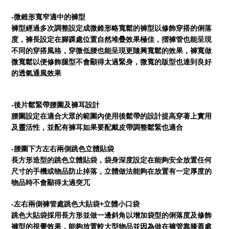
-
微錐形寬窄適中的褲型
褲型經過多次調整設定成微錐形略寬鬆的褲型以修飾穿搭的俐落
度，褲長設定在腳踝處位置自然堆疊效果極佳，摺褲管也能呈現
不同的穿搭風格，穿微低腰也能呈現更隨興寬鬆的效果，褲寬做
微寬鬆以便修飾腿型不會顯得太過緊身，微寬的版型也達到良好
的透氣通風效果
-
後片鬆緊帶腰圍及褲耳設計
腰圍設定在適合大眾的範圍內使用後鬆帶的設計提高穿著上實用
及靈活性，並配有褲耳如果要配戴皮帶調整鬆緊也適合
-
腰圍下方左右兩側跳色立體貼袋
長方形造型的跳色立體貼袋，袋身深度設定在能夠安全放置任何
尺寸的手機或物品防止掉落，立體做法能夠在放置有一定厚度的
物品時不會顯得太過突兀
-
+
左右兩側褲管處跳色大貼袋
立體小口袋
跳色大貼袋採用長方形並做一邊斜角以增加袋型的俐落度及修飾
褲型的視覺效果，能夠放置較大型物品並因為做在褲管靠膝蓋處