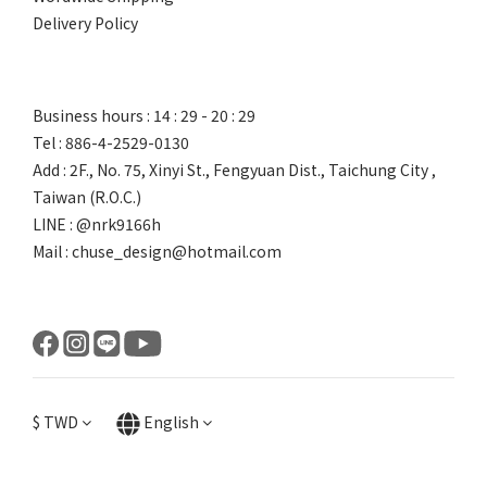
Delivery Policy
Business hours : 14 : 29 - 20 : 29
Tel : 886-4-2529-0130
Add : 2F., No. 75, Xinyi St., Fengyuan Dist., Taichung City ,
Taiwan (R.O.C.)
LINE : @nrk9166h
Mail : chuse_design@hotmail.com
$
TWD
English