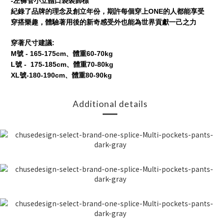
-
左褲管小立體口袋裝飾標
ONE
紀錄了品牌的理念及創立年份，期許每個穿上
的人都能享受
穿搭樂趣，體驗著用後的新奇感受外也能為世界貢獻一己之力
:
穿著尺寸建議
M
- 165-175cm
60-70kg
號
、體重
L
- 175-185cm
70-80kg
號
、體重
XL
-180-190cm
80-90kg
號
、體重
Additional details