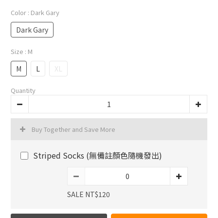
Color
: Dark Gary
Dark Gary
Size
: M
M
L
XL
Quantity
Buy Together and Save More
Striped Socks (無備註顏色隨機發出)
SALE NT$120