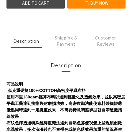
ADD TO CART
BUY NOW
Shipping &
Customer
Description
Payment
Reviews
Description
商品說明
-
100%COTTON
低克重硬挺
高密度平織布料
130gsm
使用布重
輕薄布料以達到輕量化及透氣效果，並以高密度
平織工藝達到抗撕裂耐磨損功效，高密度織法能使布料兼顧輕薄
優點同時達到一定挺度效果，不需要特意調整褲型就自帶硬挺摺
線效果
布紋色澤透過特殊經緯度織法達到自然色落使視覺上呈現類似微
水洗效果，多次洗滌後也不會褪色或使色落效果加重的情況產生