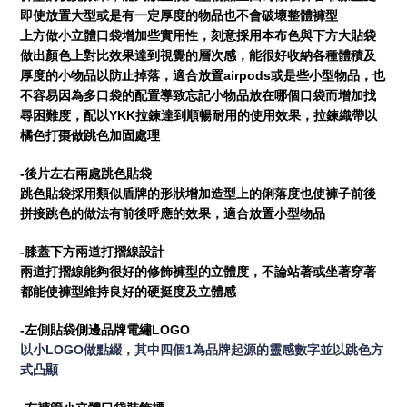
即使放置大型或是有一定厚度的物品也不會破壞整體褲型
上方做小立體口袋增加些實用性，刻意採用本布色與下方大貼袋
做出顏色上對比效果達到視覺的層次感，能很好收納各種體積及
airpods
厚度的小物品以防止掉落，適合放置
或是些小型物品，也
不容易因為多口袋的配置導致忘記小物品放在哪個口袋而增加找
YKK
尋困難度，配以
拉鍊達到順暢耐用的使用效果，拉鍊織帶以
橘色打棗做跳色加固處理
-
後片左右兩處跳色貼袋
跳色貼袋採用類似盾牌的形狀增加造型上的俐落度也使褲子前後
拼接跳色的做法有前後呼應的效果，適合放置小型物品
-
膝蓋下方兩道打摺線設計
兩道打摺線能夠很好的修飾褲型的立體度，不論站著或坐著穿著
都能使褲型維持良好的硬挺度及立體感
-
LOGO
左側貼袋側邊品牌電繡
LOGO
1
以小
做點綴，其中四個
為品牌起源的靈感數字並以跳色方
式凸顯