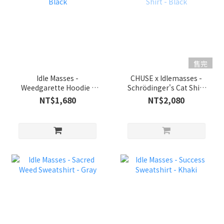
售完
Idle Masses -
CHUSE x Idlemasses -
Weedgarette Hoodie -
Schrödinger's Cat Shirt
Black
- Black
NT$1,680
NT$2,080