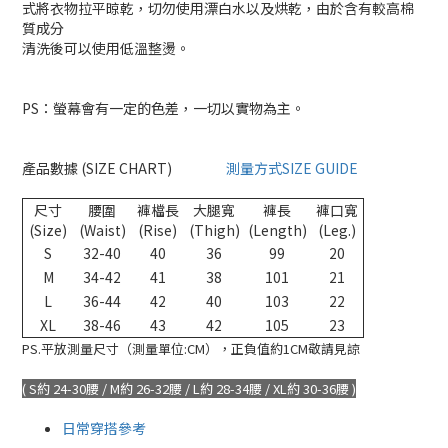
式將衣物拉平晾乾，切勿使用漂白水以及烘乾，由於含有較高棉
質成分
清洗後可以使用低溫整燙。
PS：螢幕會有一定的色差，一切以實物為主。
產品數據 (SIZE CHART)
測量方式SIZE GUIDE
尺寸
腰圍
褲檔長
大腿寬
褲長
褲口寬
(Size)
(Waist)
(Rise)
(Thigh)
(Length)
(Leg.)
S
32-40
40
36
99
20
M
34-42
41
38
101
21
L
36-44
42
40
103
22
XL
38-46
43
42
105
23
PS.平放測量尺寸（測量單位:CM），正負值約1CM敬請見諒
( S約 24-30腰 / M約 26-32腰 / L約 28-34腰 / XL約 30-36腰 )
日常穿搭參考