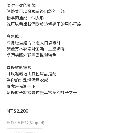
值得一提的細節
側邊看可以發現前後口袋的上緣
精準的連成一個弧形
就可以看出我們對於這條褲子的用心程度
寬鬆褲型
褲身版型結合立體大口袋設計
袋蓋有本次設計主軸－垂墜飾條
增添袋體外觀豐富性與特色
直條紋的褲款
可以輕鬆地與其他單品搭配
為你的造型增添層次感
讓我來預測一下
這條褲子將會是你整年常穿的褲子之一
NT$2,200
顏色
: 直條紋(Striped)