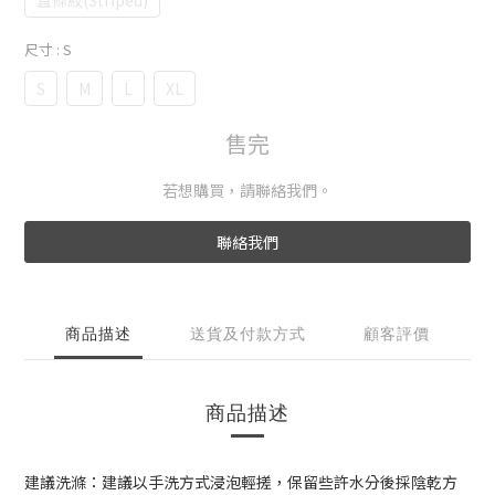
直條紋(Striped)
尺寸
: S
S
M
L
XL
售完
若想購買，請聯絡我們。
聯絡我們
商品描述
送貨及付款方式
顧客評價
商品描述
建議洗滌：建議以手洗方式浸泡輕搓，保留些許水分後採陰乾方