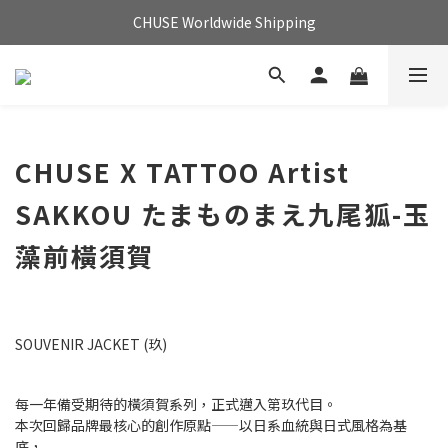
CHUSE Worldwide Shipping
CHUSE X TATTOO Artist
SAKKOU たまものまえ
九尾狐-玉
藻前橫須賀
SOUVENIR JACKET (玖)
每一年備受期待的橫須賀系列，正式邁入第玖代目。
本次回歸品牌最核心的創作原點——以日系血統與日式風格為基
底，