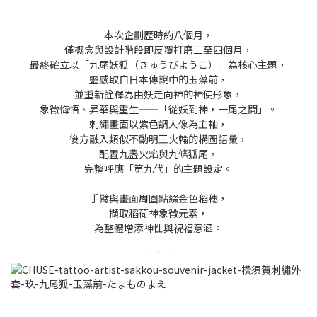
本次企劃歷時約八個月，
僅概念與設計階段即反覆打磨三至四個月，
最終確立以「九尾妖狐（きゅうびようこ）」為核心主題，
靈感取自日本傳說中的玉藻前，
並重新詮釋為由妖走向神的神使形象，
象徵悔悟、昇華與重生——「從妖到神，一尾之間」。
刺繡畫面以紫色調人像為主軸，
後方融入類似不動明王火輪的構圖語彙，
配置九盞火焰與九條狐尾，
完整呼應「第九代」的主題設定。
手臂與畫面周圍點綴金色稻穗，
擷取稻荷神象徵元素，
為整體增添神性與祝福意涵。