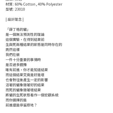
材質 : 60% Cotton , 40% Polyester
型號 : 23010
| 設計理念 |
「薛丁格的貓」
是一個無法預測性的理論
這個實驗，在得到結果前
生與死兩種結果的狀態是同時存在的
既然這樣
我們在做
一件十分重要的事情時
是否過多猶豫
唯有前進，你才能知道結果
而這個結果究竟是好是壞
也會對往後產生一定的影響
活著的貓象徵著好的結果
而死的貓象徵著壞結果
將貓的生死狀態看作一個宏觀系統
而你選擇的是
前進還是停留原地？