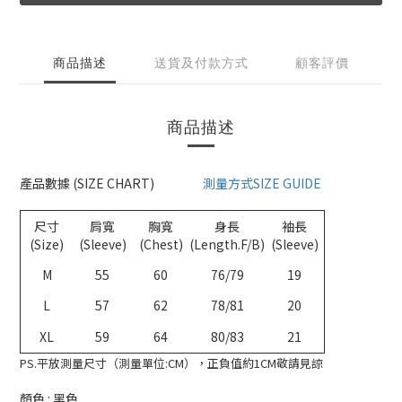
商品描述
送貨及付款方式
顧客評價
商品描述
產品數據 (SIZE CHART)
測量方式SIZE GUIDE
尺寸
肩寬
胸寬
身長
袖長
(Size)
(Sleeve)
(Chest)
(Length.F/B)
(Sleeve)
M
55
60
76/79
19
L
57
62
78/81
20
XL
59
64
80/83
21
PS.平放測量尺寸（測量單位:CM），正負值約1CM敬請見諒
顏色 : 黑色