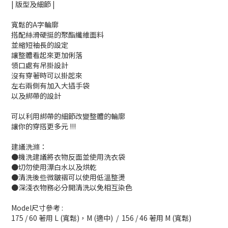
| 版型及細節 |
寬鬆的A字輪廓
搭配絲滑硬挺的聚酯纖維面料
並縮短袖長的設定
讓整體看起來更加俐落
領口處有吊掛設計
沒有穿著時可以掛起來
左右兩側有加入大插手袋
以及綁帶的設計
可以利用綁帶的細節改變整體的輪廓
讓你的穿搭更多元 !!!
建議洗滌：
●機洗建議將衣物反面並使用洗衣袋
●切勿使用漂白水以及烘乾
●清洗後些微皺褶可以使用低溫整燙
●深淺衣物務必分開清洗以免相互染色
Model尺寸參考 :
175 / 60 著用 L (寬鬆)，M (適中) / 156 / 46 著用 M (寬鬆)