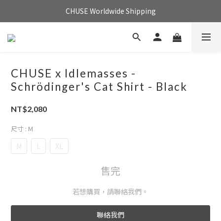
CHUSE Worldwide Shipping
CHUSE x Idlemasses -
Schrödinger's Cat Shirt - Black
NT$2,080
尺寸
: M
M
L
XL
售完
若想購買，請聯絡我們。
聯絡我們