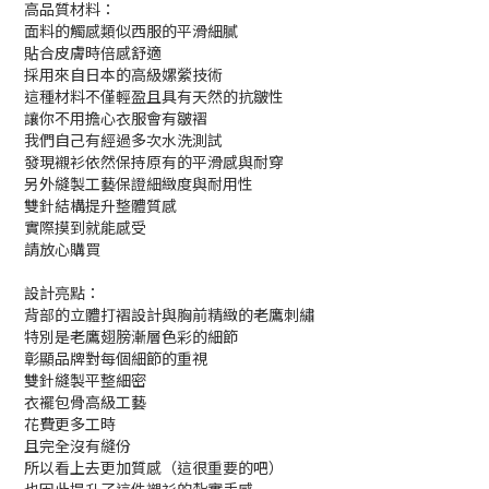
高品質材料：
面料的觸感類似西服的平滑細膩
貼合皮膚時倍感舒適
採用來自日本的高級嫘縈技術
這種材料不僅輕盈且具有天然的抗皺性
讓你不用擔心衣服會有皺褶
我們自己有經過多次水洗測試
發現襯衫依然保持原有的平滑感與耐穿
另外縫製工藝保證細緻度與耐用性
雙針結構提升整體質感
實際摸到就能感受
請放心購買
設計亮點：
背部的立體打褶設計與胸前精緻的老鷹刺繡
特別是老鷹翅膀漸層色彩的細節
彰顯品牌對每個細節的重視
雙針縫製平整細密
衣襬包骨高級工藝
花費更多工時
且完全沒有縫份
所以看上去更加質感（這很重要的吧）