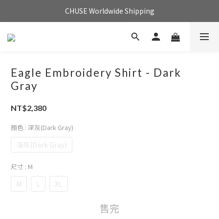
CHUSE Worldwide Shipping
Eagle Embroidery Shirt - Dark
Gray
NT$2,380
顏色
: 深灰(Dark Gray)
深灰(Dark Gray)
尺寸
: M
M
L
XL
售完