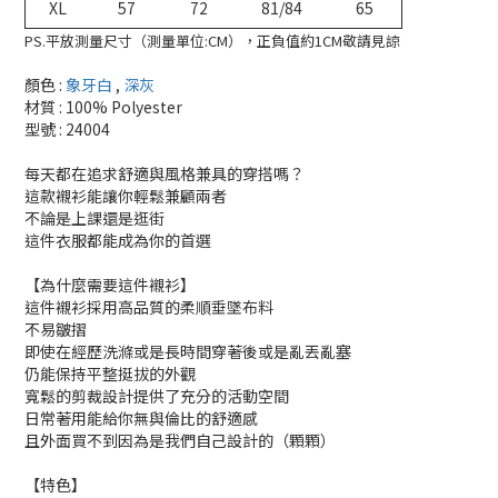
XL
57
72
81/84
65
PS.平放測量尺寸（測量單位:CM），正負值約1CM敬請見諒
顏色 :
象牙白
,
深灰
材質 : 100% Polyester
型號 : 24004
每天都在追求舒適與風格兼具的穿搭嗎？
這款襯衫能讓你輕鬆兼顧兩者
不論是上課還是逛街
這件衣服都能成為你的首選
【為什麼需要這件襯衫】
這件襯衫採用高品質的柔順垂墜布料
不易皺摺
即使在經歷洗滌或是長時間穿著後或是亂丟亂塞
仍能保持平整挺拔的外觀
寬鬆的剪裁設計提供了充分的活動空間
日常著用能給你無與倫比的舒適感
且外面買不到因為是我們自己設計的（顆顆）
【特色】