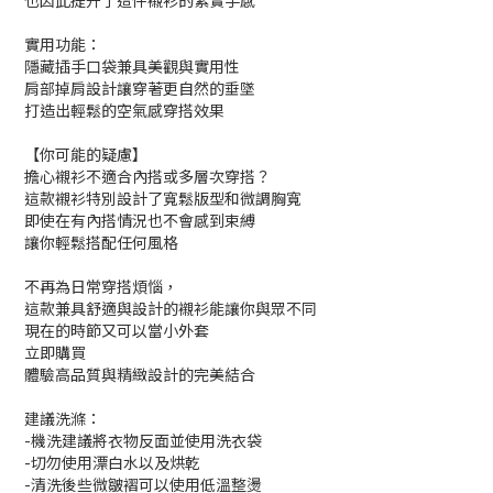
也因此提升了這件襯衫的紮實手感
實用功能：
隱藏插手口袋兼具美觀與實用性
肩部掉肩設計讓穿著更自然的垂墜
打造出輕鬆的空氣感穿搭效果
【你可能的疑慮】
擔心襯衫不適合內搭或多層次穿搭？
這款襯衫特別設計了寬鬆版型和微調胸寬
即使在有內搭情況也不會感到束縛
讓你輕鬆搭配任何風格
不再為日常穿搭煩惱，
這款兼具舒適與設計的襯衫能讓你與眾不同
現在的時節又可以當小外套
立即購買
體驗高品質與精緻設計的完美結合
建議洗滌：
-機洗建議將衣物反面並使用洗衣袋
-切勿使用漂白水以及烘乾
-清洗後些微皺褶可以使用低溫整燙