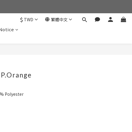
$
TWD
繁體中文
otice
- P.Orange
0% Polyester