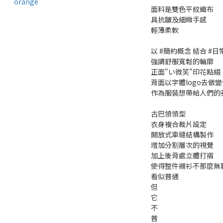
面料是雙色平紋織布
具抗皺及細緻手感
輕薄柔軟
以 #簡約概念 結合 #
強調舒服寬鬆的輪廓
正面"い微笑"印花點綴
背面以字體logo去做變
作為服裝想帶給人們的
古巴領領型
衣身複合裁片設定
開放式車縫結構製作
增加分割層次的視覺
加上後背處立體打褶
使得整件襯衫不那麼無
看似普通
但
它
不
普