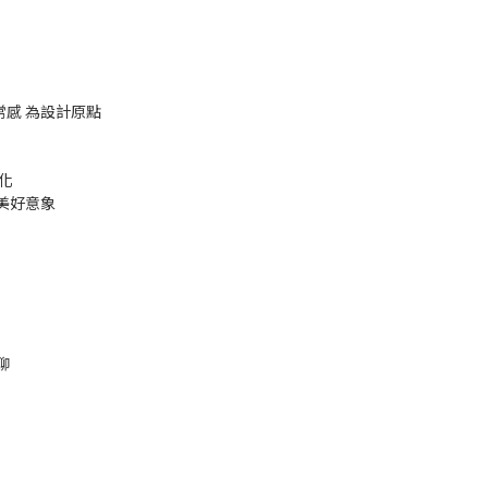
日常感 為設計原點
化
美好意象
聊