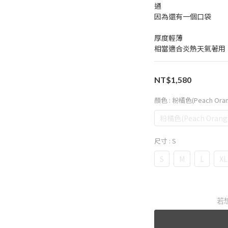
通
因為還有一個口袋
厚度輕薄
相當適合炎熱天氣著用
NT$1,580
顏色
: 粉橘色(Peach Ora
粉橘色(Peach Orang
尺寸
: S
S
M
L
XL
若