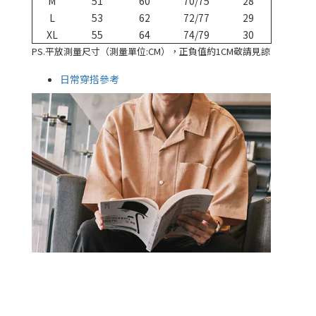
M
51
60
70/75
28
L
53
62
72/77
29
XL
55
64
74/79
30
PS.平放測量尺寸（測量單位:CM），正負值約1CM敬請見諒
日常穿搭參考