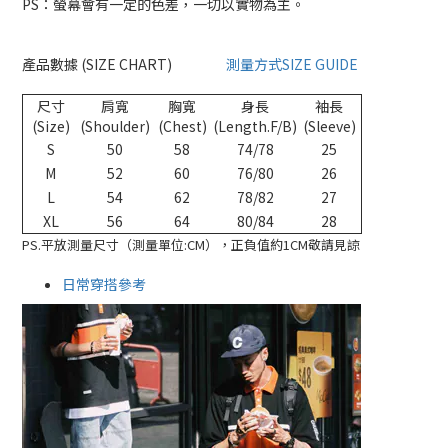
PS：螢幕會有一定的色差，一切以實物為主。
產品數據 (SIZE CHART)
測量方式SIZE GUIDE
尺寸
肩寬
胸寬
身長
袖長
(Size)
(Shoulder)
(Chest)
(Length.F/B)
(Sleeve)
S
50
58
74/78
25
M
52
60
76/80
26
L
54
62
78/82
27
XL
56
64
80/84
28
PS.平放測量尺寸（測量單位:CM），正負值約1CM敬請見諒
日常穿搭參考