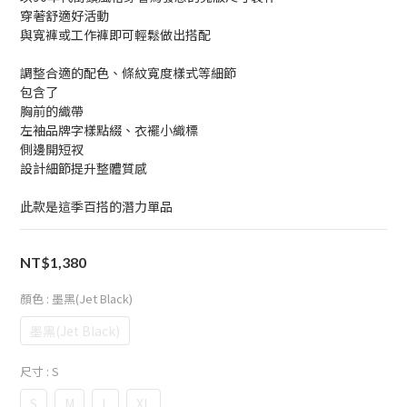
穿著舒適好活動
與寬褲或工作褲即可輕鬆做出搭配
調整合適的配色、條紋寬度樣式等細節
包含了
胸前的織帶
左袖品牌字樣點綴、衣襬小織標
側邊開短衩
設計細節提升整體質感
此款是這季百搭的潛力單品
NT$1,380
顏色
: 墨黑(Jet Black)
墨黑(Jet Black)
尺寸
: S
S
M
L
XL