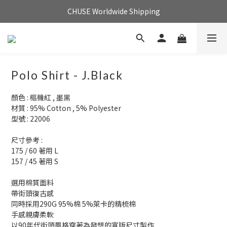
CHUSE Worldwide Shipping
Polo Shirt - J.Black
顏色 : 樞機紅 , 墨黑
材質 : 95% Cotton , 5% Polyester
型號 : 22006
尺寸參考 :
175 / 60 著用 L 
157 / 45 著用 S
選用棉質面料
帶街頭復古感
同時採用290G 95%棉 5%萊卡的精梳棉
手感親膚柔軟
以90年代街頭風格穿著為發想的寬版尺寸製作