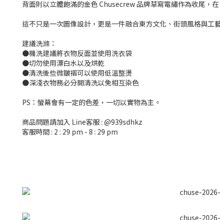
背面則以立體飽滿的金色 Chusecrew 品牌草寫電繡作為
這不只是一次圖像設計，更是一件融合東方文化、街頭風格與工
建議洗滌：
●機洗建議將衣物反面並使用洗衣袋
●切勿使用漂白水以及烘乾
●清洗後些微皺褶可以使用低溫整燙
●深淺衣物務必分開清洗以免相互染色
PS：螢幕會有一定的色差，一切以實物為主。
商品問題請加入 Line客服 : @939sdhkz
客服時間 : 2 : 29 pm - 8 : 29 pm