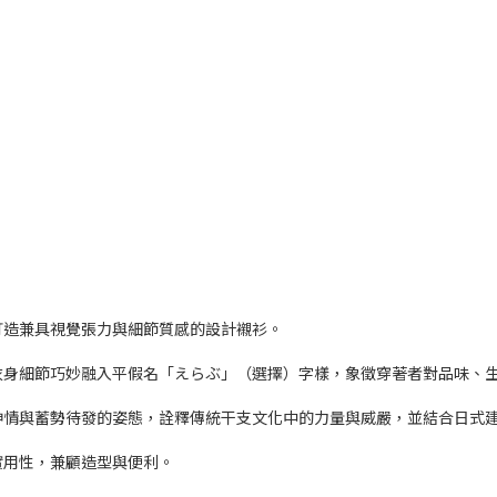
打造兼具視覺張力與細節質感的設計襯衫。
衣身細節巧妙融入平假名「えらぶ」（選擇）字樣，象徵穿著者對品味、
神情與蓄勢待發的姿態，詮釋傳統干支文化中的力量與威嚴，並結合日式
實用性，兼顧造型與便利。