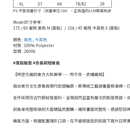
XL
57
64
78/82
29
PS.平放測量尺寸（測量單位:CM），正負值約1CM敬請見諒
Model尺寸參考 :
175 / 60 著用 黑色 M (寬鬆) / 156 / 45 著用 卡其色 S (寬鬆)
顏色 :
黑色
,
卡其色
材質 : 100% Polyester
型號 : 26006
#寬鬆版型 #衣長前短後長
【時空交織的東方大和美學——丙午年．虎嘯織相】
融合東方文化意象與現代街頭輪廓，將傳統工藝語彙重新演繹，
全件採用仿古竹節紋理面料，呈現自然且富有層次的肌理質感。
前後身完整銜接的大面積猛虎圖騰，維持畫面完整性，透過怒目
機能方面，側邊配置隱形口袋，在不破壞版型的前提下提升日常