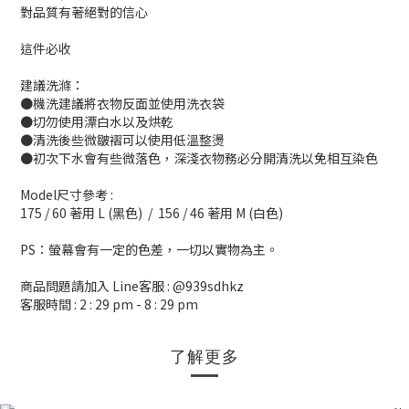
對品質有著絕對的信心
這件必收
建議洗滌：
●機洗建議將衣物反面並使用洗衣袋
●切勿使用漂白水以及烘乾
●清洗後些微皺褶可以使用低溫整燙
●初次下水會有些微落色，深淺衣物務必分開清洗以免相互染色
Model尺寸參考 :
175 / 60 著用 L (黑色) / 156 / 46 著用 M (白色)
PS：螢幕會有一定的色差，一切以實物為主。
商品問題請加入 Line客服 : @939sdhkz
客服時間 : 2 : 29 pm - 8 : 29 pm
了解更多