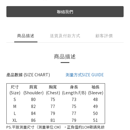
聯絡我們
商品描述
送貨及付款方式
顧客評價
商品描述
產品數據 (SIZE CHART)
測量方式SIZE GUIDE
尺寸
肩寬
胸寬
身長
袖長
(Size)
(Shoulder)
(Chest)
(Length.F/B)
(Sleeve)
S
80
75
73
48
M
82
77
75
49
L
84
79
77
50
XL
86
81
79
51
PS.平放測量尺寸（測量單位:CM），正負值約1CM敬請見諒