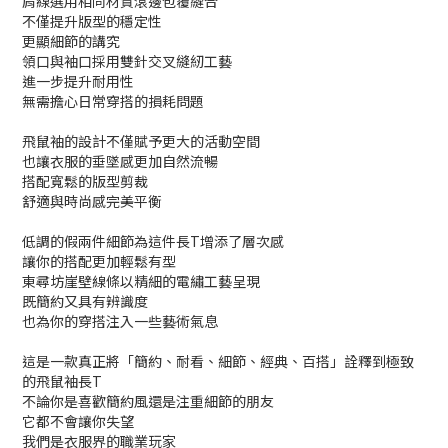
肩線選用相同材質滾邊包覆縫合
不僅提升版型的穩定性
更顯細節的講究
領口與袖口採用雙針交叉縫紉工藝
進一步提升耐用性
無需擔心日常穿搭的損耗問題
飛鼠袖的設計不僅賦予更大的活動空間
也讓衣服的垂墜感更加自然流暢
搭配寬鬆的版型剪裁
舒適與時尚感完美平衡
低調的假兩件細節為這件長T增添了層次感
讓你的搭配更加輕鬆有型
東尋坊崖壁線條以精細的電繡工藝呈現
既簡約又具有辨識度
也為你的穿搭注入一些藝術氣息
這是一款真正將「簡約、耐看、細節、經典、百搭」詮釋到極致
的飛鼠袖長T
不論你是喜歡簡約風還是注重細節的朋友
它都不會讓你失望
我們是衣服界的職業玩家