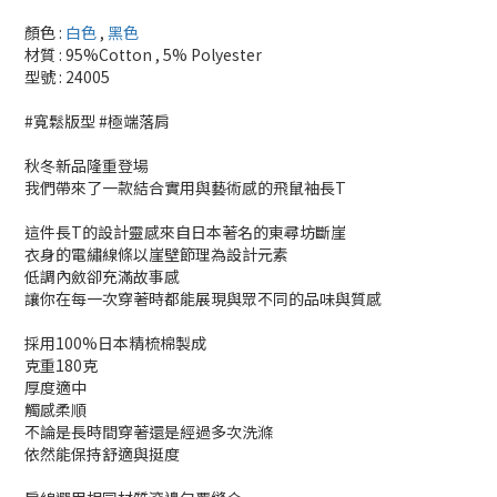
顏色 :
白色
,
黑色
材質 : 95%Cotton , 5% Polyester
型號 : 24005
#寬鬆版型 #極端落肩
秋冬新品隆重登場
我們帶來了一款結合實用與藝術感的飛鼠袖長T
這件長T的設計靈感來自日本著名的東尋坊斷崖
衣身的電繡線條以崖壁節理為設計元素
低調內斂卻充滿故事感
讓你在每一次穿著時都能展現與眾不同的品味與質感
採用100%日本精梳棉製成
克重180克
厚度適中
觸感柔順
不論是長時間穿著還是經過多次洗滌
依然能保持舒適與挺度